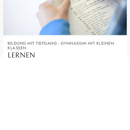
BILDUNG MIT TIEFGANG - GYMNASIUM MIT KLEINEN
KLASSEN
LERNEN
Wer hier lernt, will mehr als gute Noten. Kleine Klassen, alte
und moderne Sprachen, Musik und die Suche nach Sinn
machen das Seminar aus.
Ein staatliches Gymnasium, das Deine Neugier ernst nimmt.
FÄCHER, PROFILE UND AGS ENTDECKEN