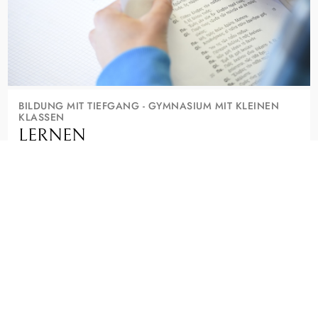
BILDUNG MIT TIEFGANG - GYMNASIUM MIT KLEINEN
KLASSEN
LERNEN
Wer hier lernt, will mehr als gute Noten. Kleine Klassen, alte
und moderne Sprachen, Musik und die Suche nach Sinn
machen das Seminar aus.
Ein staatliches Gymnasium, das Deine Neugier ernst nimmt.
FÄCHER, PROFILE UND AGS ENTDECKEN