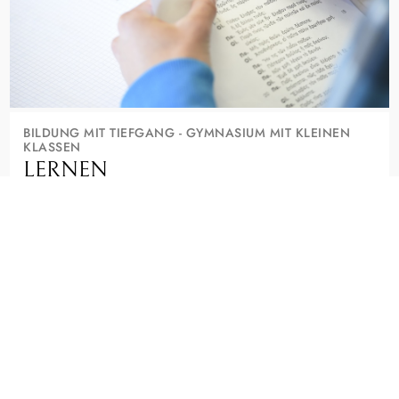
BILDUNG MIT TIEFGANG - GYMNASIUM MIT KLEINEN
KLASSEN
LERNEN
Wer hier lernt, will mehr als gute Noten. Kleine Klassen, alte
und moderne Sprachen, Musik und die Suche nach Sinn
machen das Seminar aus.
Ein staatliches Gymnasium, das Deine Neugier ernst nimmt.
FÄCHER, PROFILE UND AGS ENTDECKEN