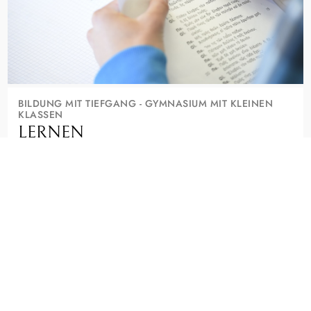
BILDUNG MIT TIEFGANG - GYMNASIUM MIT KLEINEN
KLASSEN
LERNEN
Wer hier lernt, will mehr als gute Noten. Kleine Klassen, alte
und moderne Sprachen, Musik und die Suche nach Sinn
machen das Seminar aus.
Ein staatliches Gymnasium, das Deine Neugier ernst nimmt.
FÄCHER, PROFILE UND AGS ENTDECKEN