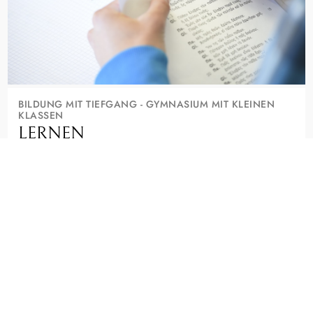
BILDUNG MIT TIEFGANG - GYMNASIUM MIT KLEINEN
KLASSEN
LERNEN
Wer hier lernt, will mehr als gute Noten. Kleine Klassen, alte
und moderne Sprachen, Musik und die Suche nach Sinn
machen das Seminar aus.
Ein staatliches Gymnasium, das Deine Neugier ernst nimmt.
FÄCHER, PROFILE UND AGS ENTDECKEN