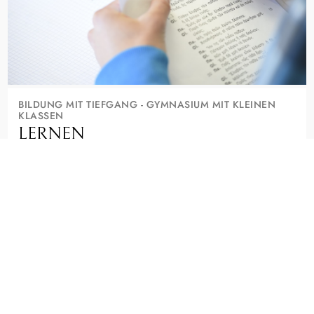
BILDUNG MIT TIEFGANG - GYMNASIUM MIT KLEINEN
KLASSEN
LERNEN
Wer hier lernt, will mehr als gute Noten. Kleine Klassen, alte
und moderne Sprachen, Musik und die Suche nach Sinn
machen das Seminar aus.
Ein staatliches Gymnasium, das Deine Neugier ernst nimmt.
FÄCHER, PROFILE UND AGS ENTDECKEN