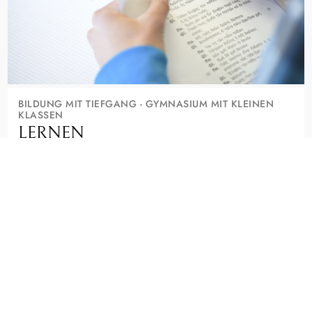
BILDUNG MIT TIEFGANG - GYMNASIUM MIT KLEINEN
KLASSEN
LERNEN
Wer hier lernt, will mehr als gute Noten. Kleine Klassen, alte
und moderne Sprachen, Musik und die Suche nach Sinn
machen das Seminar aus.
Ein staatliches Gymnasium, das Deine Neugier ernst nimmt.
FÄCHER, PROFILE UND AGS ENTDECKEN