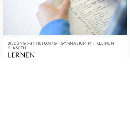
BILDUNG MIT TIEFGANG - GYMNASIUM MIT KLEINEN
KLASSEN
LERNEN
Wer hier lernt, will mehr als gute Noten. Kleine Klassen, alte
und moderne Sprachen, Musik und die Suche nach Sinn
machen das Seminar aus.
Ein staatliches Gymnasium, das Deine Neugier ernst nimmt.
FÄCHER, PROFILE UND AGS ENTDECKEN